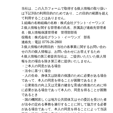
当社は、この入力フォームで取得する個人情報の取り扱い
は下記3項の利用目的のためであり、この目的の範囲を超え
て利用することはありません。
1.組織の名称
組織の名称：株式会社グラント･イーワンズ
2.個人情報を関する管理者の氏名、所属及び連絡先
管理者
名：個人情報保護管理者 管理部部長
役職名：株式会社グラント・イーワンズ 部長
連絡先：電話 0776-26-2800
3.個人情報の利用目的
・当社の各事業に関するお問い合わ
せの方の個人情報は、お問い合わせにお答えするため
4.個人情報の第三者提供
当社は、ご提供いただいた個人情
報を次の場合を除き第三者に提供いたしません。
・ご本人の同意がある場合
・法令に基づく場合
・人の生命、身体又は財産の保護のために必要がある場合
であって、本人の同意を得ることが困難であるとき
・公衆衛生の向上又は児童の健全な育成の推進のために特
に必要がある場合であって本人の、同意を得ることが困難
であるとき
・国の機関若しくは地方公共団体又はその委託を受けた者
が法令の定める事務を遂行することに対して協力する必要
がある場合であって、本人の同意を得ることによって当該