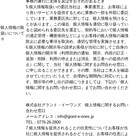
事務の遂行に支障を及ぼすおそれがあるとき
5.個人情報取扱いの委託
当社は、事業運営上、お客様によ
り良いサービスを提供するために業務の一部を外部に委託
しています。業務委託先に対しては、個人情報を預けるこ
とがあります。この場合、個人情報を適切に取り扱ってい
個人情報の取
ると認められる委託先を選定し、契約等において個人情報
扱いについて
の適正管理・機密保持などによりお客様の個人情報の漏洩
※
防止に必要な事項を取決め、適切な管理を実施させます。
6.個人情報の開示等の請求
お客様が当社に対してご自身の
個人情報の開示等（利用目的の通知、開示、内容の訂正・
追加・削除、利用の停止または消去、第三者への提供の停
止）に関して、当社「個人情報に関するお問合わせ窓口」
に申し出ることができます。その際、当社はご本人を確認
させていただいたうえで、合理的な期間内に対応いたしま
す。開示等の申し出の詳細につきましては、下記の「個人
情報に関するお問い合わせ窓口」までお問い合わせくださ
い。
株式会社グラント・イーワンズ 個人情報に関するお問い
合わせ窓口
メールアドレス：info@grant-e-ones.jp
TEL：0776-26-2800
7.個人情報を提供されることの任意性について
お客様が当
社に個人情報を提供されるかどうかは、お客様の任意によ